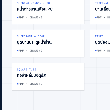
GROUP
05
WINDOW
GROUP
06
SLIDING WINDOW · P8
INTERNAL
หน้าต่างบานเลื่อน P8
บานเลื่อ
PDF · DRAWING
PDF · D
GROUP
09
DOOR
GROUP
10
SHOPFRONT & DOOR
FIXED
ชุดบานประตูหน้าร้าน
ชุดช่อง
PDF · DRAWING
PDF · D
GROUP
13
PROFILE
SQUARE TUBE
ท่อสี่เหลี่ยมจัตุรัส
PDF · DRAWING