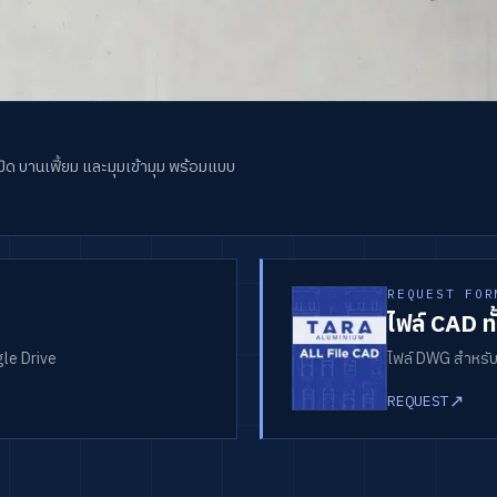
 บานเฟี้ยม และมุมเข้ามุม พร้อมแบบ
REQUEST FOR
ไฟล์ CAD ท
gle Drive
ไฟล์ DWG สำหรั
↗
REQUEST