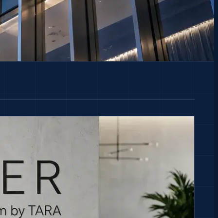
TH
/
EN