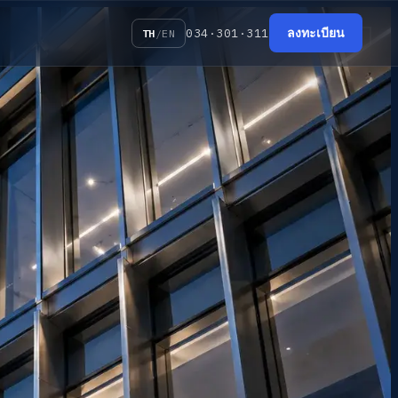
034·301·311
ลงทะเบียน
TH
/
EN