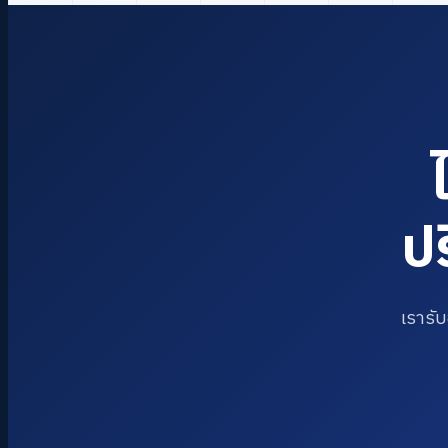
ป
เรารั