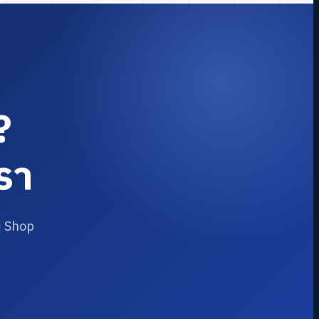
?
รา
บ Shop