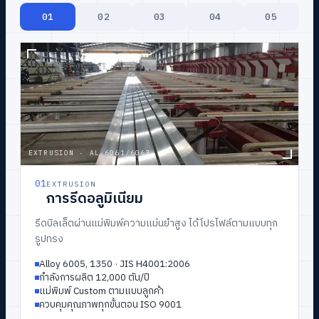
01
02
03
04
05
→
TH
/
EN
EXTRUSION
·
AL·6061/6063
02
03
04
05
01
POWDER COATING
WOODEN TRANSFER
ANODIZING
CUSTOM PROFILE
EXTRUSION
การพ่นสีฝุ่น
ทำผิวลายไม้
การชุบสี Anodize
สั่งผลิตตามแบบ
การรีดอลูมิเนียม
รีดบิลเล็ตผ่านแม่พิมพ์ความแม่นยำสูง ได้โปรไฟล์ตามแบบทุก
รูปทรง
รับประกันสี TOA / JOTUN
ฟิล์มลายไม้นำเข้าจากอิตาลี
สีเงิน · สีชา · สีดำ
ทีม Engineer ออกแบบร่วม
Alloy 6005, 1350 · JIS H4001:2006
อายุการรับประกัน 10–30 ปี
ระบบสุญญากาศแนบสนิททุกพื้นผิว
ผิวทนการกัดกร่อนสูง
แม่พิมพ์มากกว่า 2000 แบบ
กำลังการผลิต 12,000 ตัน/ปี
สีตามรหัส RAL / Custom
ถ่ายเทความร้อนให้ลายฝังแน่นถาวร
ควบคุมความหนาฟิล์มออกไซด์
รองรับงานสถาปัตย์ & อุตสาหกรรม
แม่พิมพ์ Custom ตามแบบลูกค้า
ผิวเรียบเนียนทนสภาพอากาศ
ทนสภาพอากาศ ไม่ลอกไม่ซีดง่าย
ผู้เชี่ยวชาญควบคุมทุกล็อต
ตัวอย่างก่อนผลิตจริง
ควบคุมคุณภาพทุกขั้นตอน ISO 9001