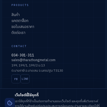
PRODUCTS
สินค้า
แคตตาล็อก
ขอใบเสนอราคา
ติดต่อเรา
CONTACT
034·301·311
sales@tharathongmetal.com
199, 199/1, 199/2 ม.13
ต.บางภาษี อ.บางเลน จ.นครปฐม 73130
FB
LINE
เว็บไซต์นี้ใช้คุกกี้
เราใช้คุกกี้ที่จำเป็นต่อการทำงานของเว็บไซต์ และคุกกี้เพื่อวิเคราะห์
การใช้งานสำหรับปรับปรุงประสบการณ์ของคุณ อ่านรายละเอียดได้ที่
© 2026
บริษัท ธาราทองเมททอล จำกัด
· ALL RIGHTS