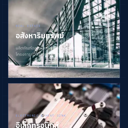
REAL ESTATE
อสังหาริมทรัพย์
ผลิตภัณฑ์อลูมิเนียมสำหรับที่พักอาศัย ตึก อาคาร และ
โครงการก่อสร้างทุกประเภท
กรอบบานประตู-หน้าต่าง
วงกบ
แผงกันแดด
ราวระเบียง
ELECTRONIC & HEAT SINK
อิเล็กทรอนิกส์