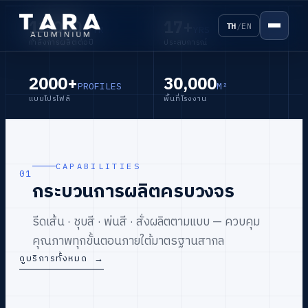
12,000
17+
TH
/
EN
T/YR
YRS
กำลังการผลิตต่อปี
ประสบการณ์
2000+
30,000
PROFILES
M²
INTEGRATED MANUFACTURING
TRUSTED BY LEADING PROJECTS
แบบโปรไฟล์
พื้นที่โรงงาน
จากเส้นอลูมิเนียม
ระบบอลูมิเนียมสำหรับ
สู่งานสถาปัตยกรรม
งานสถาปัตยกรรมระดับ
CAPABILITIES
01
พรีเมียม
กระบวนการผลิตครบวงจร
ครบทุกขั้นตอนการผลิต ตั้งแต่การรีดเส้น ชุบ
สี และพ่นสี เพื่อรองรับงานสถาปัตยกรรม
รีดเส้น · ชุบสี · พ่นสี · สั่งผลิตตามแบบ — ควบคุม
ได้รับความไว้วางใจจากวิลล่า รีสอร์ท และ
คุณภาพสูง
คุณภาพทุกขั้นตอนภายใต้มาตรฐานสากล
โครงการคุณภาพสูงทั่วประเทศ
ดูบริการทั้งหมด
→
ดูสินค้าทั้งหมด
ขอใบเสนอราคา
→
ดูสินค้าทั้งหมด
ขอใบเสนอราคา
→