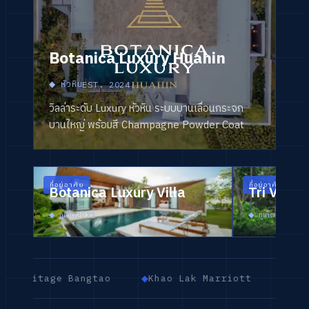
Botanica Luxury Huahin
◆
หัวหิน
EST.
2024
วิลล่าระดับ Luxury หัวหิน ระบบบานเลื่อนกระจก
บานใหญ่ พร้อมสี Champagne Powder Coat
ที่อยู่อาศัย
ที่อยู่อาศัย
Botanica Luxury Villa
Tri Vana
◆
ภูเก็ต
◆
ภูเก็ต
2022
2023
ge Bangtao
◆
Khao Lak Marriott
◆
Pullman Khao