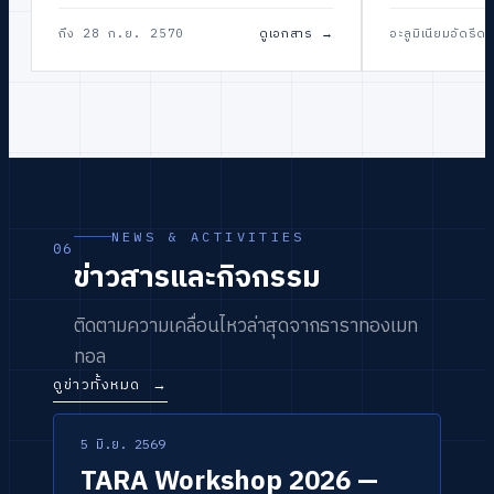
ถึง 28 ก.ย. 2570
ดูเอกสาร
→
อะลูมิเนียมอัดรีดขึ
NEWS & ACTIVITIES
06
ข่าวสารและกิจกรรม
ติดตามความเคลื่อนไหวล่าสุดจากธาราทองเมท
ทอล
ดูข่าวทั้งหมด
→
5 มิ.ย. 2569
กิจกรรม / เวิร์กช็อป
ข่าวหลัก
TARA Workshop 2026 —