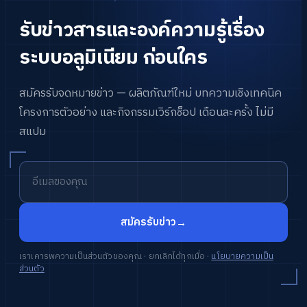
รับ
ข่าวสาร
และ
องค์
ความ
รู้
เรื่อง
ระบบ
อลูมิเนียม
ก่อน
ใคร
สมัคร
รับ
จดหมาย
ข่าว
—
ผลิตภัณฑ์
ใหม่
บทความ
เชิง
เทคนิค
โครงการ
ตัวอย่าง
และ
กิจ
กร
รม
เวิร์
กช็อป
เดือน
ละ
ครั้ง
ไม่มี
สแปม
สมัครรับข่าว
→
เราเคารพความเป็นส่วนตัวของคุณ · ยกเลิกได้ทุกเมื่อ
·
นโยบายความเป็น
ส่วนตัว