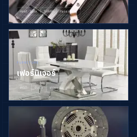
Heat Sink
SHARP
Panasonic
FURNITURE
เฟอร์นิเจอร์
ขาโต๊ะ
มือจับ
ราวแขวน