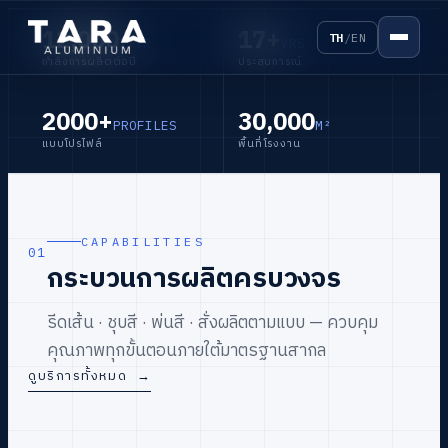
12,000
17+
TH
/
EN
T/YR
YRS
กำลังการผลิตต่อปี
ประสบการณ์
2000+
30,000
INTEGRATED MANUFACTURING
PROFILES
M²
TRUSTED BY LEADING PROJECTS
แบบโปรไฟล์
พื้นที่โรงงาน
จากเส้นอลูมิเนียม
ระบบอลูมิเนียมสำหรับ
สู่งานสถาปัตยกรรม
งานสถาปัตยกรรมระดับ
CAPABILITIES
01
พรีเมียม
กระบวนการผลิตครบวงจร
ครบทุกขั้นตอนการผลิต ตั้งแต่การรีดเส้น ชุบ
สี และพ่นสี เพื่อรองรับงานสถาปัตยกรรม
รีดเส้น · ชุบสี · พ่นสี · สั่งผลิตตามแบบ — ควบคุม
ได้รับความไว้วางใจจากวิลล่า รีสอร์ท และ
คุณภาพสูง
คุณภาพทุกขั้นตอนภายใต้มาตรฐานสากล
โครงการคุณภาพสูงทั่วประเทศ
ดูบริการทั้งหมด
→
ดูสินค้าทั้งหมด
ขอใบเสนอราคา
→