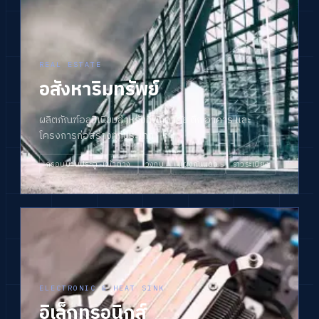
REAL ESTATE
อสังหาริมทรัพย์
ผลิตภัณฑ์อลูมิเนียมสำหรับที่พักอาศัย ตึก อาคาร และ
โครงการก่อสร้างทุกประเภท
กรอบบานประตู-หน้าต่าง
วงกบ
แผงกันแดด
ราวระเบียง
ELECTRONIC & HEAT SINK
อิเล็กทรอนิกส์