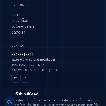
PRODUCTS
สินค้า
แคตตาล็อก
ขอใบเสนอราคา
ติดต่อเรา
CONTACT
034·301·311
sales@tharathongmetal.com
199, 199/1, 199/2 ม.13
ต.บางภาษี อ.บางเลน จ.นครปฐม 73130
FB
LINE
เว็บไซต์นี้ใช้คุกกี้
เราใช้คุกกี้ที่จำเป็นต่อการทำงานของเว็บไซต์ และคุกกี้เพื่อวิเคราะห์
การใช้งานสำหรับปรับปรุงประสบการณ์ของคุณ อ่านรายละเอียดได้ที่
© 2026
บริษัท ธาราทองเมททอล จำกัด
· ALL RIGHTS