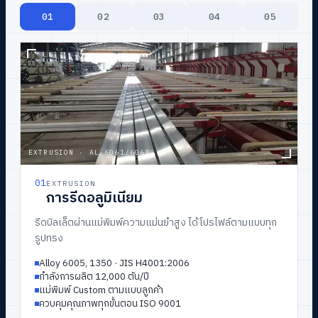
ดูสินค้าทั้งหมด
ขอใบเสนอราคา
→
01
02
03
04
05
→
TH
/
EN
EXTRUSION
·
AL·6061/6063
02
03
04
05
01
POWDER COATING
WOODEN TRANSFER
ANODIZING
CUSTOM PROFILE
EXTRUSION
การพ่นสีฝุ่น
ทำผิวลายไม้
การชุบสี Anodize
สั่งผลิตตามแบบ
การรีดอลูมิเนียม
รีดบิลเล็ตผ่านแม่พิมพ์ความแม่นยำสูง ได้โปรไฟล์ตามแบบทุก
รูปทรง
รับประกันสี TOA / JOTUN
ฟิล์มลายไม้นำเข้าจากอิตาลี
สีเงิน · สีชา · สีดำ
ทีม Engineer ออกแบบร่วม
Alloy 6005, 1350 · JIS H4001:2006
อายุการรับประกัน 10–30 ปี
ระบบสุญญากาศแนบสนิททุกพื้นผิว
ผิวทนการกัดกร่อนสูง
แม่พิมพ์มากกว่า 2000 แบบ
กำลังการผลิต 12,000 ตัน/ปี
สีตามรหัส RAL / Custom
ถ่ายเทความร้อนให้ลายฝังแน่นถาวร
ควบคุมความหนาฟิล์มออกไซด์
รองรับงานสถาปัตย์ & อุตสาหกรรม
แม่พิมพ์ Custom ตามแบบลูกค้า
ผิวเรียบเนียนทนสภาพอากาศ
ทนสภาพอากาศ ไม่ลอกไม่ซีดง่าย
ผู้เชี่ยวชาญควบคุมทุกล็อต
ตัวอย่างก่อนผลิตจริง
ควบคุมคุณภาพทุกขั้นตอน ISO 9001