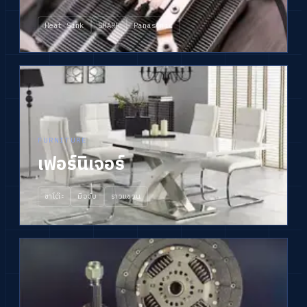
Heat Sink
SHARP
Panasonic
FURNITURE
เฟอร์นิเจอร์
ขาโต๊ะ
มือจับ
ราวแขวน