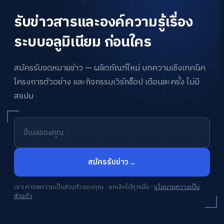
รับ
ข่าวสาร
และ
องค์
ความ
รู้
เรื่อง
ระบบ
อลูมิเนียม
ก่อน
ใคร
สมัคร
รับ
จดหมาย
ข่าว
—
ผลิตภัณฑ์
ใหม่
บทความ
เชิง
เทคนิค
โครงการ
ตัวอย่าง
และ
กิจ
กร
รม
เวิร์
กช็อป
เดือน
ละ
ครั้ง
ไม่มี
สแปม
สมัครรับข่าว
→
เราเคารพความเป็นส่วนตัวของคุณ · ยกเลิกได้ทุกเมื่อ
·
นโยบายความเป็น
ส่วนตัว