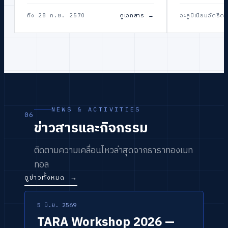
ถึง 28 ก.ย. 2570
ดูเอกสาร
→
อะลูมิเนียมอัดรีดขึ
NEWS & ACTIVITIES
06
ข่าวสารและกิจกรรม
ติดตามความเคลื่อนไหวล่าสุดจากธาราทองเมท
ทอล
ดูข่าวทั้งหมด
→
5 มิ.ย. 2569
กิจกรรม / เวิร์กช็อป
ข่าวหลัก
TARA Workshop 2026 —