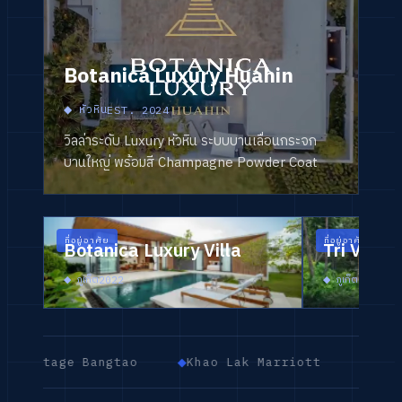
Botanica Luxury Huahin
◆
หัวหิน
EST.
2024
วิลล่าระดับ Luxury หัวหิน ระบบบานเลื่อนกระจก
บานใหญ่ พร้อมสี Champagne Powder Coat
ที่อยู่อาศัย
ที่อยู่อาศัย
Botanica Luxury Villa
Tri Vana
◆
ภูเก็ต
◆
ภูเก็ต
2022
2023
e Bangtao
◆
Khao Lak Marriott
◆
Pullman Khao